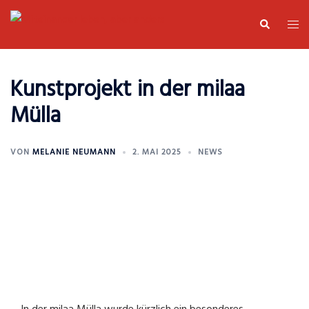
Zum
Suche
Men
Inhalt
umsc
springen
Kunstprojekt in der milaa
Mülla
VON
MELANIE NEUMANN
2. MAI 2025
NEWS