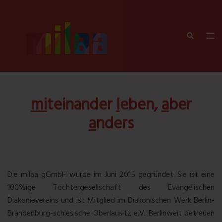
Zum
Inhalt
springen
Suche
Men
umsc
mi
teinander
l
eben,
a
ber
a
nders
Die milaa gGmbH wurde im Juni 2015 gegründet. Sie ist eine
100%ige Tochtergesellschaft des Evangelischen
Diakonievereins und ist Mitglied im Diakonischen Werk Berlin-
Brandenburg-schlesische Oberlausitz e.V. Berlinweit betreuen