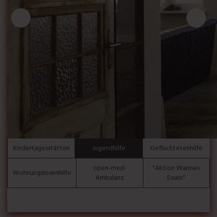
Kindertagesstätten
Jugendhilfe
Geflüchtetenhilfe
open-med-
"Aktion Warmes
Wohnungslosenhilfe
Ambulanz
Essen"