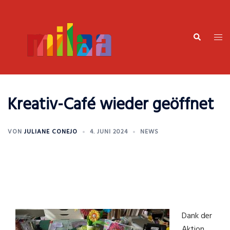
Zum
Inhalt
springen
Suche
Men
umsc
Kreativ-Café wieder geöffnet
VON
JULIANE CONEJO
4. JUNI 2024
NEWS
Dank der
Aktion